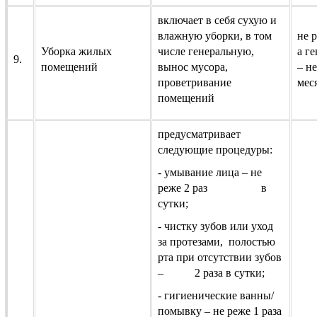
включает в себя сухую и
влажную уборки, в том
не р
Уборка жилых
числе генеральную,
а г
9.
помещений
вынос мусора,
– не
проветривание
мес
помещений
предусматривает
следующие процедуры:
- умывание лица – не
реже 2 раз в
сутки;
- чистку зубов или уход
за протезами, полостью
рта при отсутствии зубов
– 2 раза в сутки;
- гигиенические ванны/
помывку – не реже 1 раза