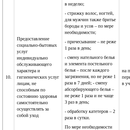
в неделю;
- стрижку волос, ногтей,
для мужчин также бритье
бороды и усов – по мере
необходимости;
Предоставление
- причесывание – не реже
социально-бытовых
1 раза в день;
услуг
- смену нательного белья
индивидуально
и элемента постельного
обслуживающего
белья – после каждого
характера и
на 
загрязнения, но не реже 1
10.
гигиенических услуг
пер
раза в 7 дней; - смену
лицам, не
в у
абсорбирующего белья –
способным по
не реже 1 раза и не чаще
состоянию здоровья
3 раз в день;
самостоятельно
осуществлять за
- обработку катетеров – 2
собой уход
раза в сутки.
По мере необходимости