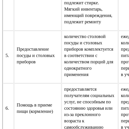
подлежит стирке.
Мягкий инвентарь,
имеющий повреждения,
подлежит ремонту
количество столовой
еже
посуды и столовых
кол
Предоставление
приборов комплектуется
пре
5.
посуды и столовых
в соответствии с
пит
приборов
количеством порций для
про
однократного
пер
применения
в у
предоставляется
еже
получателям социальных
кол
услуг, не способным по
пре
Помощь в приеме
6.
состоянию здоровья или
пит
пищи (кормление)
из-за преклонного
про
возраста к
пер
самообслуживанию
в у