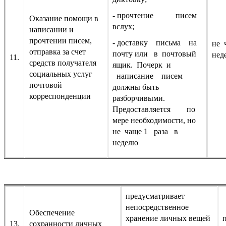
- прочтение писем
Оказание помощи в
вслух;
написании и
прочтении писем,
- доставку письма на
не 
отправка за счет
почту или в почтовый
нед
11.
средств получателя
ящик. Почерк и
социальных услуг
написание писем
почтовой
должны быть
корреспонденции
разборчивыми.
Предоставляется по
мере необходимости, но
не чаще 1 раза в
неделю
предусматривает
непосредственное
Обеспечение
хранение личных вещей
13.
сохранности личных