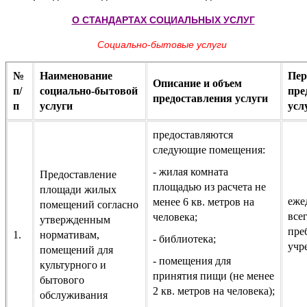
О СТАНДАРТАХ СОЦИАЛЬНЫХ УСЛУГ
Социально-бытовые услуги
№
Наименование
Пер
Описание и объем
п/
социально-бытовой
пре
предоставления услуги
п
услуги
усл
предоставляются
следующие помещения:
- жилая комната
Предоставление
площадью из расчета не
площади жилых
еже
менее 6 кв. метров на
помещений согласно
все
человека;
утвержденным
пре
1.
нормативам,
- библиотека;
учр
помещений для
- помещения для
культурного и
принятия пищи (не менее
бытового
2 кв. метров на человека);
обслуживания