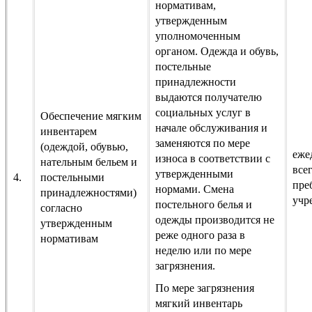
нормативам,
утвержденным
уполномоченным
органом. Одежда и обувь,
постельные
принадлежности
выдаются получателю
социальных услуг в
Обеспечение мягким
начале обслуживания и
инвентарем
заменяются по мере
(одеждой, обувью,
еже
износа в соответствии с
нательным бельем и
все
утвержденными
4.
постельными
пре
нормами. Смена
принадлежностями)
учр
постельного белья и
согласно
одежды производится не
утвержденным
реже одного раза в
нормативам
неделю или по мере
загрязнения.
По мере загрязнения
мягкий инвентарь