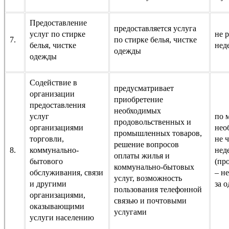
Предоставление
предоставляется услуга
услуг по стирке
не р
7.
по стирке белья, чистке
белья, чистке
нед
одежды
одежды
Содействие в
предусматривает
организации
приобретение
предоставления
необходимых
услуг
по 
продовольственных и
организациями
нео
промышленных товаров,
торговли,
не ч
решение вопросов
8.
коммунально-
нед
оплаты жилья и
бытового
(пр
коммунально-бытовых
обслуживания, связи
– н
услуг, возможность
и другими
за 
пользования телефонной
организациями,
связью и почтовыми
оказывающими
услугами
услуги населению